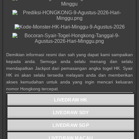
Demikian informasi resmi dan sah yang dapat kami sampaikan
kepada anda. Semoga anda selalu menang dan selalu
mendapatkan Jackpot dari pemasangan angka togel HK. Syair
HK ini akan selalu tersedia melayani anda dan memberikan
akses kemudahan untuk anda yang ingin mencari keluaran
nomor Hongkong tercepat.
LIVEDRAW HK
LIVEDRAW SDY
LIVEDRAW SGP
LIVEDRAW MACAU