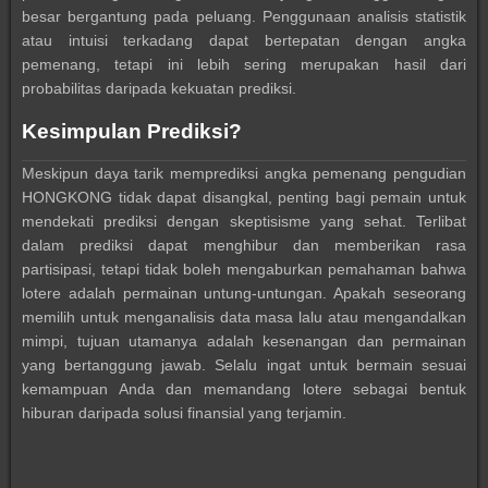
besar bergantung pada peluang. Penggunaan analisis statistik
atau intuisi terkadang dapat bertepatan dengan angka
pemenang, tetapi ini lebih sering merupakan hasil dari
probabilitas daripada kekuatan prediksi.
Kesimpulan Prediksi?
Meskipun daya tarik memprediksi angka pemenang pengudian
HONGKONG tidak dapat disangkal, penting bagi pemain untuk
mendekati prediksi dengan skeptisisme yang sehat. Terlibat
dalam prediksi dapat menghibur dan memberikan rasa
partisipasi, tetapi tidak boleh mengaburkan pemahaman bahwa
lotere adalah permainan untung-untungan. Apakah seseorang
memilih untuk menganalisis data masa lalu atau mengandalkan
mimpi, tujuan utamanya adalah kesenangan dan permainan
yang bertanggung jawab. Selalu ingat untuk bermain sesuai
kemampuan Anda dan memandang lotere sebagai bentuk
hiburan daripada solusi finansial yang terjamin.