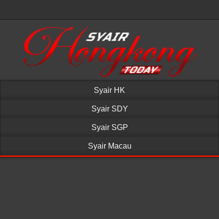
Syair HK
Syair SDY
Syair SGP
Syair Macau